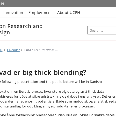
Innovation
Employment
About UCPH
ion Research and
sign
CD
Calendar
Public Lecture: "What ...
vad er big thick blending?
e following presentation and the public lecture will be in Danish)
ovation i en iterativ proces, hvor store big data og små thick data
bineres for både at sikre udstrækning og dybde i ens analyser. Det er e
ode, der har et enormt potentiale. Både som metodisk og analytisk red
som grundlag for udvikling af nye produkter eller processer.
enne åbne forelæsning præsenterer Brian Due og Tobias Bornakke deres