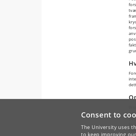
for
tvæ
fra
kry
for
anv
pos
fak
gru
Hv
For
int
dett
O
Bri
Consent to coo
og 
Des
for
The University uses th
vid
to keep improving our