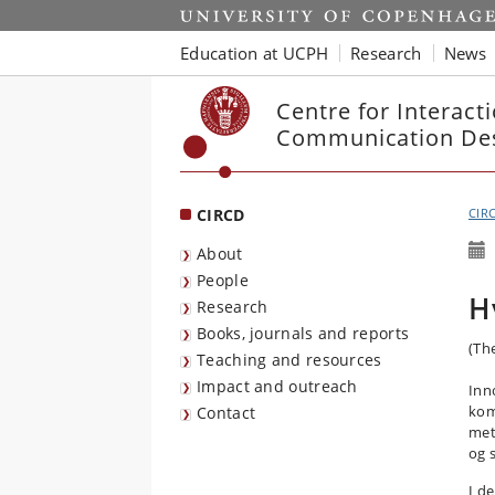
Start
Education at UCPH
Research
News
Centre for Interact
Communication De
CIRCD
CIR
About
People
H
Research
Books, journals and reports
(Th
Teaching and resources
Impact and outreach
Inn
kom
Contact
met
og 
I d