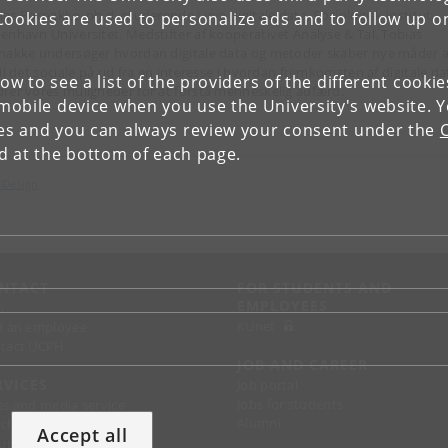
ias Bornakke, ph.d.-studerende i nye digitale data, Sociologisk institut,
Cookies are used to personalize ads and to follow up o
enhavn Universitet. Medstifter af kooperativet Analyse & Tal. Tobias
nakke undersøger hvordan digitale data og metoder skaber nye måder a
til det sociale på ud fra en interesse i hvordan fremkomsten af digitale da
low to see a list of the providers of the different cooki
rer vores muligheder for at forstå menneskelig adfærd.
obile device when you use the University's website. 
ies and you can always review your consent under the
nd at the bottom of each page.
 Design
NTACT
FOR STUDENTS AND
EMPLOYEES
p
KUnet
d an employee
tact UCPH
JOB AND CAREER
RVICES
Job portal
Jobs for students
ss and media service
Alumni
chandise
Accept all
support