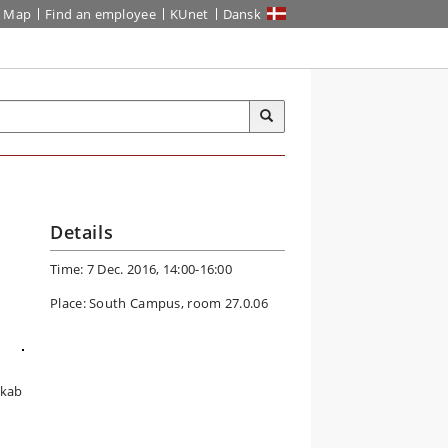
Map
Find an employee
KUnet
Dansk
Details
Time: 7 Dec. 2016, 14:00-16:00
Place: South Campus, room 27.0.06
n
skab