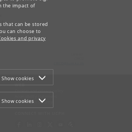
n the impact of
t
ta
es that can be stored
You can choose to
Cookies and privacy
Contact:
CIRCD
CIRCD
@
hum
.
ku
.
dk
Show cookies
WEB
Cookies and privacy policy
Accessibility statement
Show cookies
Information security
CONNECT WITH UCPH