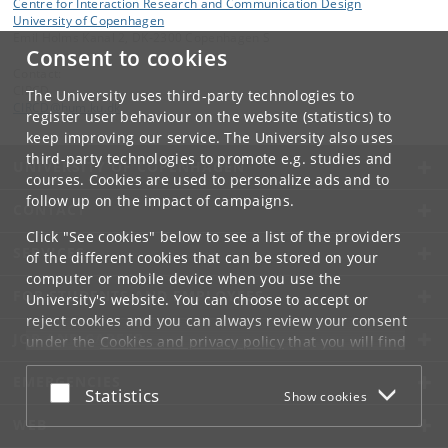
Centre for Interaction Research and Communication Design
University of Copenhagen
Emil Holms Kanal 2, DK-2300 Copenhagen S
Consent to cookies
Contact:
CIRCD
The University uses third-party technologies to
CIRCD
@
hum
.
ku
.
dk
register user behaviour on the website (statistics) to
keep improving our service. The University also uses
third-party technologies to promote e.g. studies and
UNIVERSITY OF COPENHAGEN
courses. Cookies are used to personalize ads and to
follow up on the impact of campaigns.
CONTACT
Click "See cookies" below to see a list of the providers
SERVICES
of the different cookies that can be stored on your
computer or mobile device when you use the
FOR STUDENTS AND EMPLOYEES
University's website. You can choose to accept or
reject cookies and you can always review your consent
JOB AND CAREER
under the
Cookies and privacy policy
that you will find
at the bottom of each page.
EMERGENCIES
Accept or reject
Statistics
Show cookies
Google privacy policy
WEB