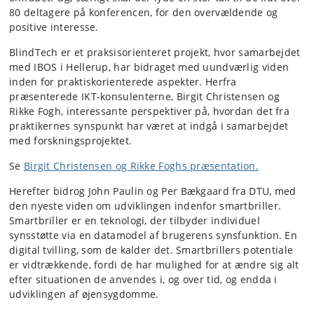
80 deltagere på konferencen, for den overvældende og
positive interesse.
BlindTech er et praksisorienteret projekt, hvor samarbejdet
med IBOS i Hellerup, har bidraget med uundværlig viden
inden for praktiskorienterede aspekter. Herfra
præsenterede IKT-konsulenterne, Birgit Christensen og
Rikke Fogh, interessante perspektiver på, hvordan det fra
praktikernes synspunkt har været at indgå i samarbejdet
med forskningsprojektet.
Se
Birgit Christensen og Rikke Foghs præsentation.
Herefter bidrog John Paulin og Per Bækgaard fra DTU, med
den nyeste viden om udviklingen indenfor smartbriller.
Smartbriller er en teknologi, der tilbyder individuel
synsstøtte via en datamodel af brugerens synsfunktion. En
digital tvilling, som de kalder det. Smartbrillers potentiale
er vidtrækkende, fordi de har mulighed for at ændre sig alt
efter situationen de anvendes i, og over tid, og endda i
udviklingen af øjensygdomme.