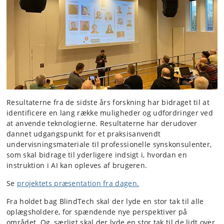
Resultaterne fra de sidste års forskning har bidraget til at
identificere en lang række muligheder og udfordringer ved
at anvende teknologierne. Resultaterne har derudover
dannet udgangspunkt for et praksisanvendt
undervisningsmateriale til professionelle synskonsulenter,
som skal bidrage til yderligere indsigt i, hvordan en
instruktion i AI kan opleves af brugeren.
Se
projektets præsentation fra dagen.
Fra holdet bag BlindTech skal der lyde en stor tak til alle
oplægsholdere, for spændende nye perspektiver på
området. Og, særligt skal der lyde en stor tak til de lidt over